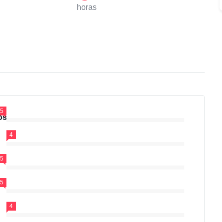
horas
.5
os
4
.5
.5
4