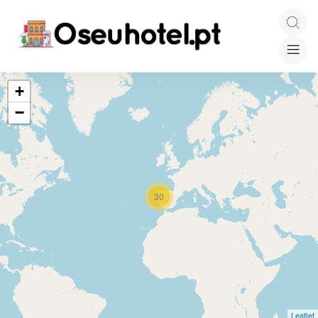
+
−
30
Leaflet