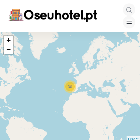
+
−
30
Leaflet