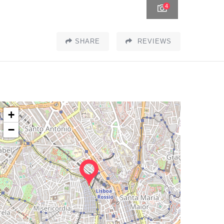
4
SHARE
REVIEWS
+
−