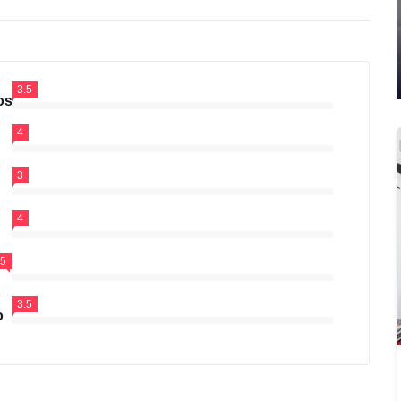
3.5
os
4
3
4
.5
3.5
o