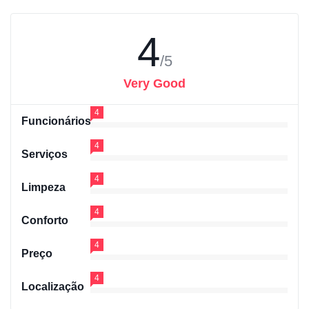
4
/5
Very Good
4
Funcionários
4
Serviços
4
Limpeza
4
Conforto
4
Preço
4
Localização