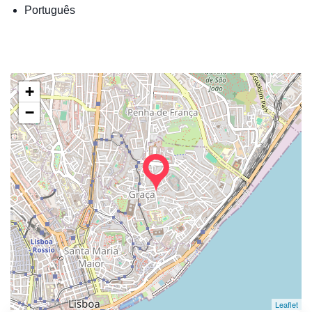
Português
+
−
Leaflet