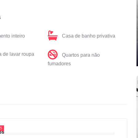
s
ento inteiro
Casa de banho privativa
 de lavar roupa
Quartos para não
fumadores
.5
os