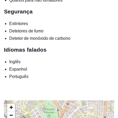
Quartos para não fumadores
Segurança
Extintores
Detetores de fumo
Detetor de monóxido de carbono
Idiomas falados
Inglês
Espanhol
Português
+
−