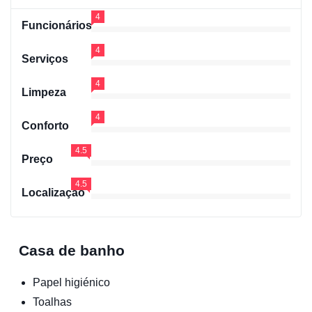
4
Funcionários
4
Serviços
4
Limpeza
4
Conforto
4.5
Preço
4.5
Localização
Casa de banho
Papel higiénico
Toalhas