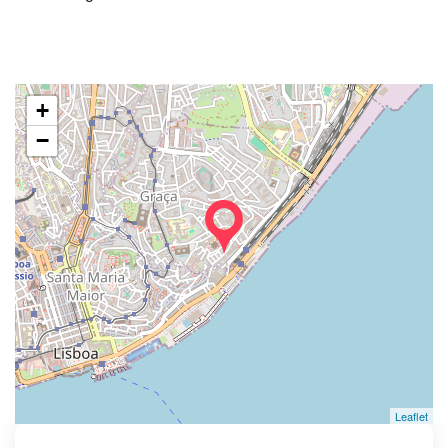
+
−
Leaflet