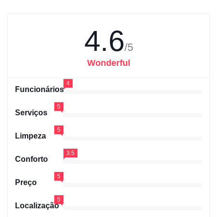
4.6
/5
Wonderful
4
Funcionários
5
Serviços
5
Limpeza
3.5
Conforto
5
Preço
5
Localização