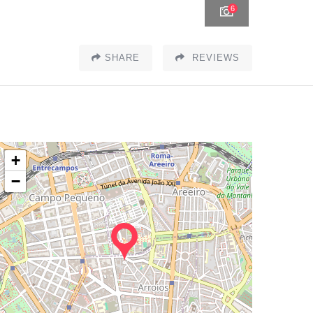
6
SHARE
REVIEWS
+
−