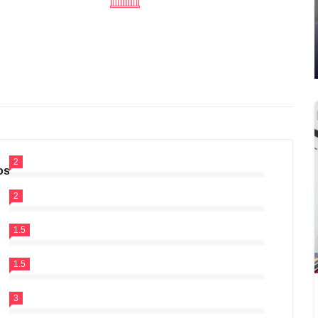
2
os
2
1.5
1.5
3