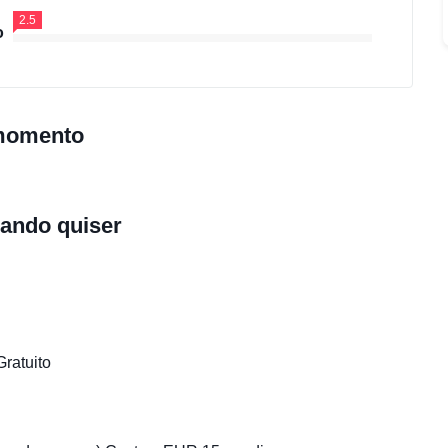
2.5
o
 momento
ando quiser
Gratuito