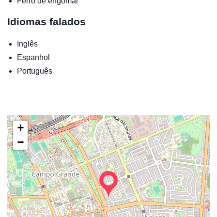
Ferro de engomar
Idiomas falados
Inglês
Espanhol
Português
+
−