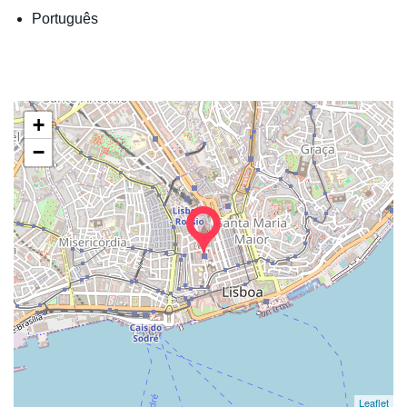
Português
+
−
Leaflet