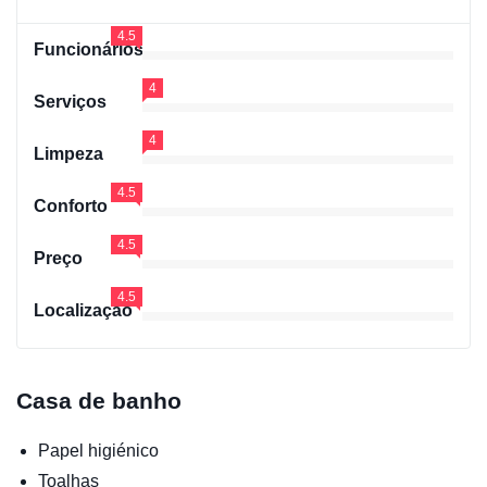
4.5
Funcionários
4
Serviços
4
Limpeza
4.5
Conforto
4.5
Preço
4.5
Localização
Casa de banho
Papel higiénico
Toalhas