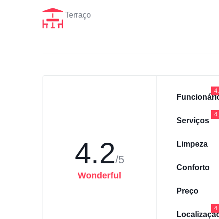
Terraço
4
Funcionári
4
Serviços
4.2
Limpeza
/5
Conforto
Wonderful
Preço
4
Localizaçã