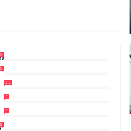
.5
os
.5
3.5
4
4
.5
o