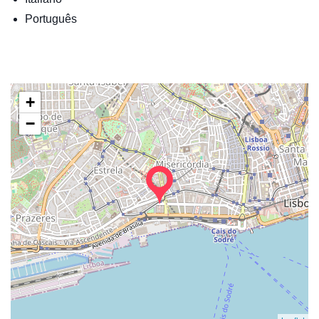
Português
+
−