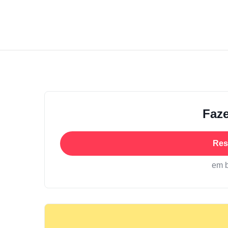
Faze
Res
em 