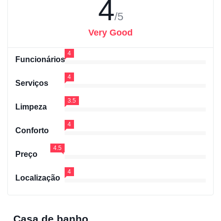
4
/5
Very Good
4
Funcionários
4
Serviços
3.5
Limpeza
4
Conforto
4.5
Preço
4
Localização
Casa de banho