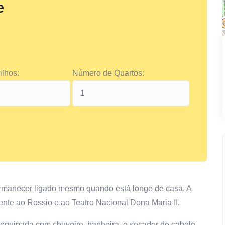
e
lhos:
Número de Quartos:
ermanecer ligado mesmo quando está longe de casa. A
ente ao Rossio e ao Teatro Nacional Dona Maria II.
 equipada com chuveiro, banheira, e secador de cabelo.