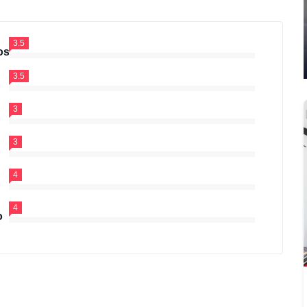
3.5
os
3.5
3
3
4
4
o