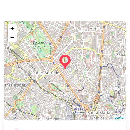
+
−
Leaflet