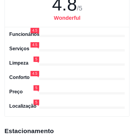
4.8
/5
Wonderful
4.5
Funcionários
4.5
Serviços
5
Limpeza
4.5
Conforto
5
Preço
5
Localização
Estacionamento