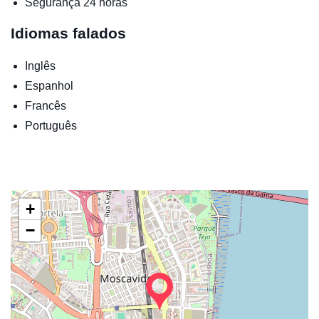
Segurança 24 horas
Idiomas falados
Inglês
Espanhol
Francês
Português
+
−