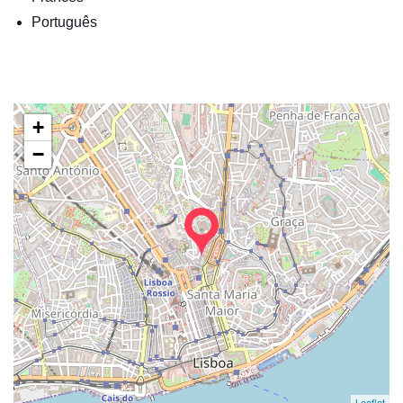
Português
+
−
Leaflet