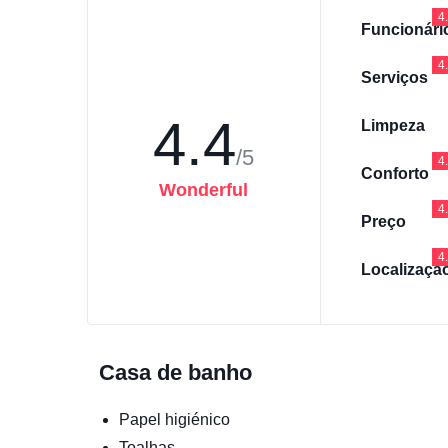
4
Funcionári
4
Serviços
4.4
Limpeza
/5
4
Conforto
Wonderful
4
Preço
4
Localizaçã
Casa de banho
Papel higiénico
Toalhas