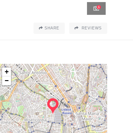
6
SHARE
REVIEWS
+
−