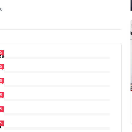
o
5
os
5
5
5
5
5
o