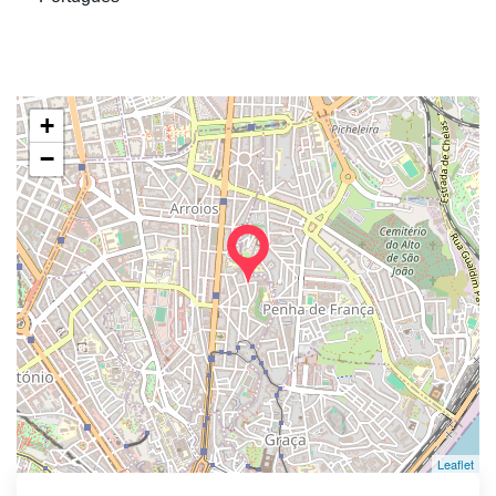
+
−
Leaflet