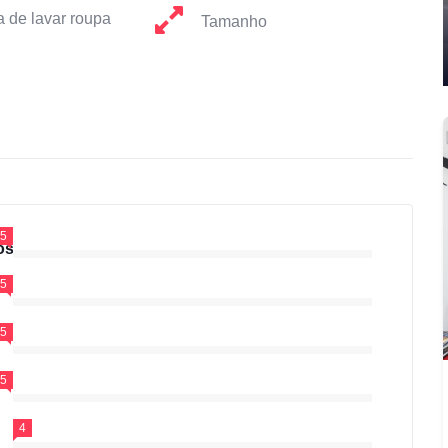
 de lavar roupa
Tamanho
.5
os
.5
.5
.5
4