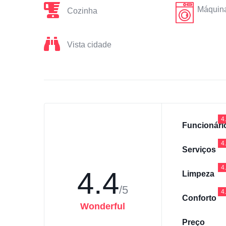
Máquina
Cozinha
Vista cidade
4
Funcionári
4
Serviços
4
4.4
Limpeza
/5
4
Conforto
Wonderful
Preço