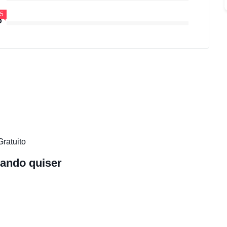
.5
o
Gratuito
ando quiser