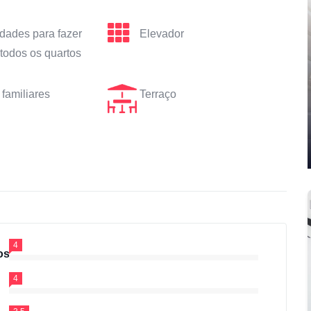
ades para fazer
Elevador
todos os quartos
 familiares
Terraço
4
os
4