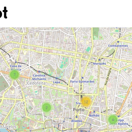
7
12
2
4